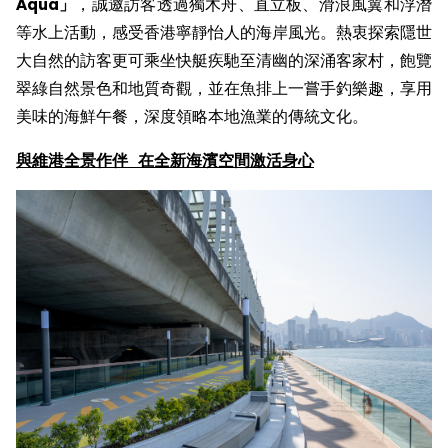
Aqua
」
，誠邀訪客透過獨木舟、直立板、滑浪風翼和浮潛
等水上活動，感受香港寧靜怡人的海岸風光。熱衷探索隱世
大自然的訪客更可乘坐快艇疾馳至清幽的深涌客家村，飽覽
翠綠自然景色和地質奇觀，並在魚排上一嘗手釣樂趣，享用
美味的海鮮午餐，深度領略本地漁業的傳統文化。
與
維港全景作伴
在
全新
海濱空間激活身心