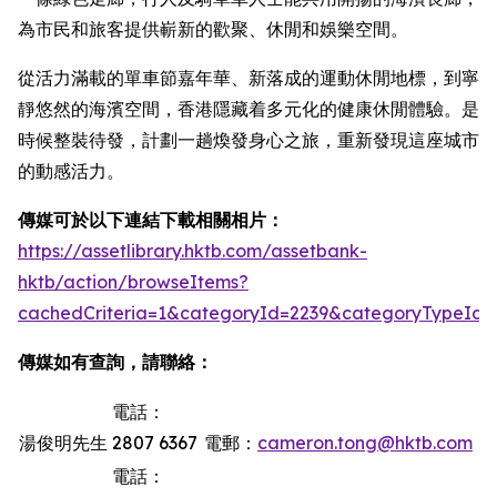
為市民和旅客提供嶄新的歡聚、休閒和娛樂空間。
從活力滿載的單車節嘉年華、新落成的運動休閒地標，到寧
靜悠然的海濱空間，香港隱藏着多元化的健康休閒體驗。是
時候整裝待發，計劃一趟煥發身心之旅，重新發現這座城市
的動感活力。
傳媒可於以下連結下載相關相片：
https://assetlibrary.hktb.com/assetbank-
hktb/action/browseItems?
cachedCriteria=1&categoryId=2239&categoryTypeId=
傳媒如有查詢，請聯絡：
電話：
湯俊明先生
2807 6367
電郵：
cameron.tong@hktb.com
電話：