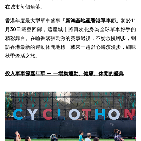
在城市每個角落。
香港年度最大型單車盛事
「新鴻基地產
香港單車節
」
將於11
月30日載譽回歸，這座城市將再次化身為全球單車好手的
精彩舞台。在輪番緊張刺激的賽事過後，不妨放慢腳步，到
訪香港最新的運動休閒地標，或來一趟舒心海濱漫步，細味
秋季煥活之旅。
投入
單車節嘉年華
—
一場集
運動
、健康、休閒
的
盛
典