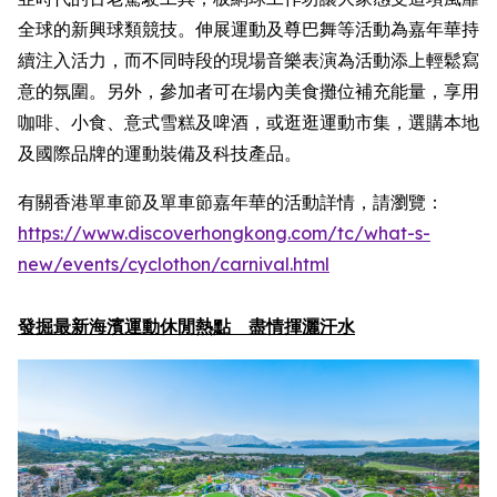
全球的新興球類競技。伸展運動及尊巴舞等活動為嘉年華持
續注入活力，而不同時段的現場音樂表演為活動添上輕鬆寫
意的氛圍。另外，參加者可在場內美食攤位補充能量，享用
咖啡、小食、意式雪糕及啤酒，或逛逛運動市集，選購本地
及國際品牌的運動裝備及科技產品。
有關香港單車節及單車節嘉年華的活動詳情，請瀏覽：
https://www.discoverhongkong.com/
tc
/what-s-
new/events/cyclothon/carnival.html
發掘最新海濱運動休閒熱點 盡情揮灑汗水