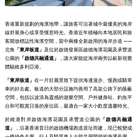
香港重新規劃的海濱地帶，讓旅客可沿著城中最優美的海岸
線舒展身心或享受惬意時光。香港近年積極向本地居民和旅
客開放標誌性海濱空間，當中兩條全新啟用的海岸步道 ——
北角
「東岸板道」
及位於啟德發展區啟德海濱花園及承豐道
公園的
「
啟德共融通道
」
，讓大家能從海岸兩旁以嶄新視覺
體驗維多利亞港。
「東岸板道」
在一片壯麗景致下提供海邊漫步、慢跑或騎單
車的好去處。板道的大部分設施均善用了高架公路下的蔭蔽
空間，包括以波浪為靈感的遊樂空間、戶外健身站、釣魚平
台和可觀賞日落的座位區，最適合一家大小歡度溫馨時光。
於維港對岸啟德海濱花園及承豐道公園的
「
啟德共融通
道
」
，沿著香港昔日的啟德機場跑道原址而建，現已蜕變成
一條綠色走廊，行人及騎單車人士能共用開揚的海濱長廊，