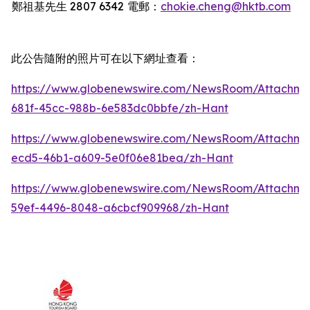
鄭祖基先生
2807 6342
電郵：
chokie.cheng@hktb.com
此公告隨附的照片可在以下網址查看：
https://www.globenewswire.com/NewsRoom/Attachm
681f-45cc-988b-6e583dc0bbfe/zh-Hant
https://www.globenewswire.com/NewsRoom/Attachm
ecd5-46b1-a609-5e0f06e81bea/zh-Hant
https://www.globenewswire.com/NewsRoom/Attachm
59ef-4496-8048-a6cbcf909968/zh-Hant