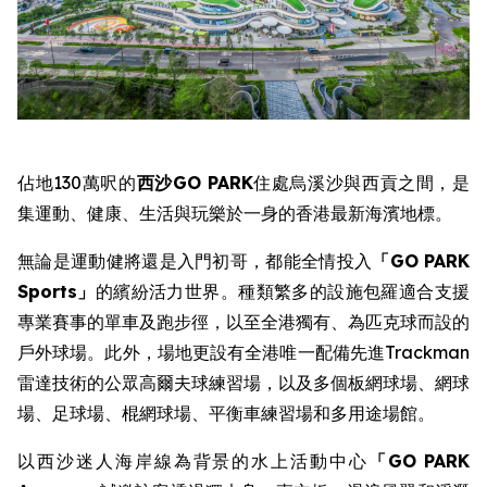
佔地130萬呎的
西沙
GO PARK
住處烏溪沙與西貢之間，是
集運動、健康、生活與玩樂於一身的香港最新海濱地標。
無論是運動健將還是入門初哥，都能全情投入
「
GO PARK
Sports
」
的繽紛活力世界。種類繁多的設施包羅適合支援
專業賽事的單車及跑步徑，以至全港獨有、為匹克球而設的
戶外球場。此外，場地更設有全港唯一配備先進Trackman
雷達技術的公眾高爾夫球練習場，以及多個板網球場、網球
場、足球場、棍網球場、平衡車練習場和多用途場館。
以西沙迷人海岸線為背景的水上活動中心
「
GO PARK