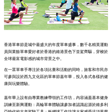
香港單車節是城中最盛大的年度單車盛事，數千名精英運動
員與業餘單車愛好者於香港的維港景色下並駕齊驅，穿梭於
全球最富電影感的城市背景之中。
在一眾單車手專注於各項比賽和活動的同時，旅客和市民亦
可參與設於西九文化區的單車節嘉年華，投入各式各樣的健
康與玩樂體驗。
嘉年華上設有由專業教練帶領的工作坊，內容涵蓋基本健身
訓練至新興運動：高輪單車體驗讓參加者認識起源於維多利
亞時代的古老駕駛工具；板網球工作坊讓大家感受這項風靡